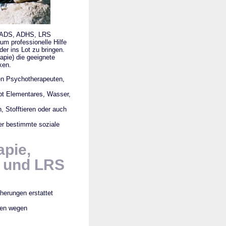
ie ADS, ADHS, LRS
aum professionelle Hilfe
er ins Lot zu bringen.
apie) die geeignete
ken.
ten Psychotherapeuten,
pt Elementares, Wasser,
 Stofftieren oder auch
er bestimmte soziale
apie,
S und LRS
herungen erstattet
den wegen