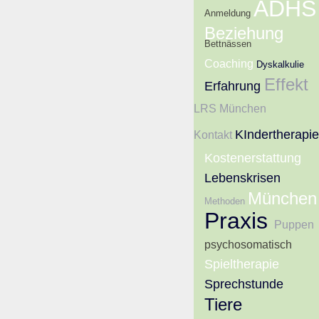
ADHS
Anmeldung
Beziehung
Bettnässen
Coaching
Dyskalkulie
Effekt
Erfahrung
LRS München
KIndertherapie
Kontakt
Kostenerstattung
Lebenskrisen
München
Methoden
Praxis
Puppen
psychosomatisch
Spieltherapie
Sprechstunde
Tiere