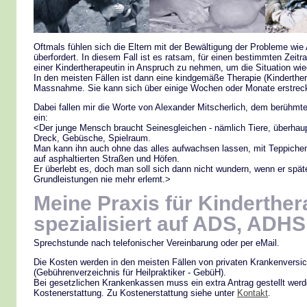
Oftmals fühlen sich die Eltern mit der Bewältigung der Probleme w
überfordert. In diesem Fall ist es ratsam, für einen bestimmten Zeitr
einer Kindertherapeutin in Anspruch zu nehmen, um die Situation wied
In den meisten Fällen ist dann eine kindgemäße Therapie (Kinderther
Massnahme. Sie kann sich über einige Wochen oder Monate erstrec
Dabei fallen mir die Worte von Alexander Mitscherlich, dem berühm
ein:
<Der junge Mensch braucht Seinesgleichen - nämlich Tiere, überhau
Dreck, Gebüsche, Spielraum.
Man kann ihn auch ohne das alles aufwachsen lassen, mit Teppichen,
auf asphaltierten Straßen und Höfen.
Er überlebt es, doch man soll sich dann nicht wundern, wenn er spät
Grundleistungen nie mehr erlernt.>
Meine Praxis für Kinderther
spezialisiert auf ADS, ADH
Sprechstunde nach telefonischer Vereinbarung oder per eMail.
Die Kosten werden in den meisten Fällen von privaten Krankenversic
(Gebührenverzeichnis für Heilpraktiker - GebüH).
Bei gesetzlichen Krankenkassen muss ein extra Antrag gestellt wer
Kostenerstattung. Zu Kostenerstattung siehe unter
Kontakt
.