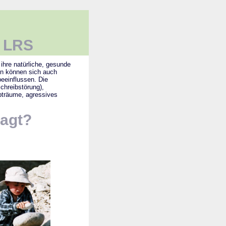
 LRS
ihre natürliche, gesunde
en können sich auch
eeinflussen. Die
hreibstörung),
pträume, agressives
sagt?