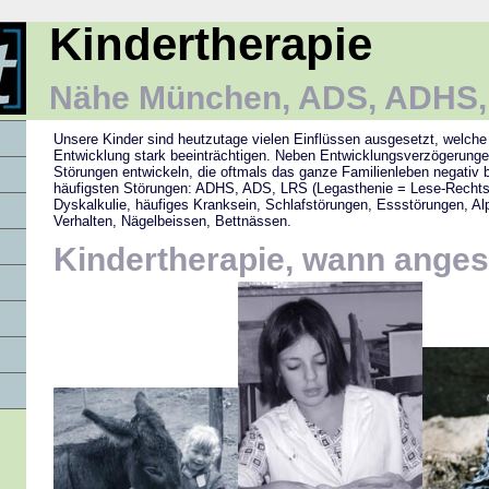
Kindertherapie
Nähe München, ADS, ADHS,
Unsere Kinder sind heutzutage vielen Einflüssen ausgesetzt, welche 
Entwicklung stark beeinträchtigen. Neben Entwicklungsverzögerung
Störungen entwickeln, die oftmals das ganze Familienleben negativ b
häufigsten Störungen: ADHS, ADS, LRS (Legasthenie = Lese-Rechtsc
Dyskalkulie, häufiges Kranksein, Schlafstörungen, Essstörungen, Al
Verhalten, Nägelbeissen, Bettnässen.
Kindertherapie, wann ange